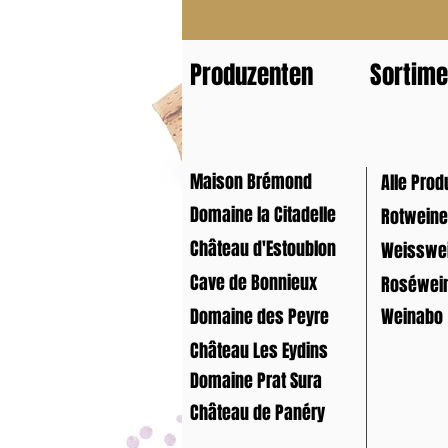
Produzenten
Sortime
Maison Brémond
Alle Prod
Domaine la Citadelle
Rotweine
Château d'Estoublon
Weisswe
Cave de Bonnieux
Roséwei
Domaine des Peyre
Weinabo
Château Les Eydins
Domaine Prat Sura
Château de Panéry