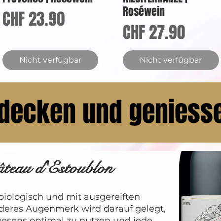
Roséwein
Preis
CHF 23.90
Preis
CHF 27.90
Nicht verfügbar
Nicht verfügbar
decken und geniesse
teau d'Estoublon
biologisch und mit ausgereiften
deres Augenmerk wird darauf gelegt,
wesens optimal zu nutzen und jede