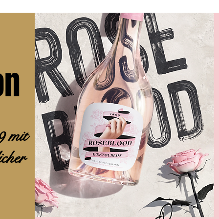
on
9 mit
icher