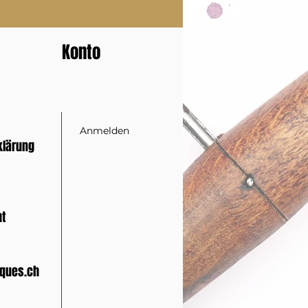
Konto
Anmelden
klärung
ht
ques.ch