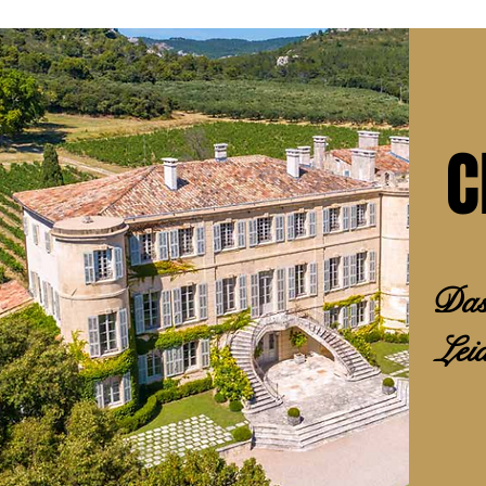
C
Das 
Lei