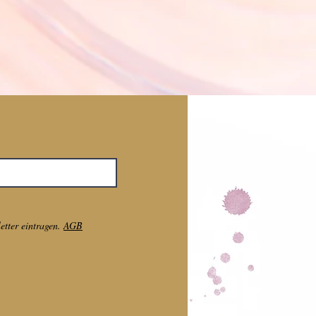
tter eintragen.
AGB