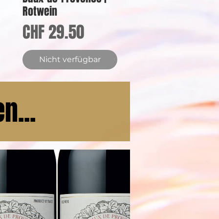
Rotwein
Preis
CHF 29.50
Nicht verfügbar
n...