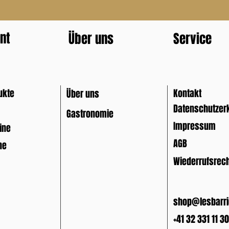
nt
Über uns
Service
ukte
Kontakt
Über uns
Datenschutzer
Gastronomie
Impressum
ine
AGB
ne
Wiederrufsrec
shop@lesbarri
+41 32 331 11 30