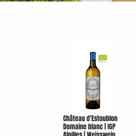
Bio
Château d'Estoublon
Domaine blanc | IGP
Alpilles | Weisswein