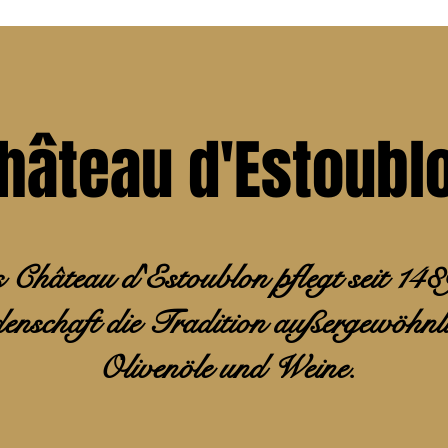
hâteau d'Estoubl
Château d'Estoublon pflegt seit 148
denschaft die Tradition außergewöhnl
Olivenöle und Weine.