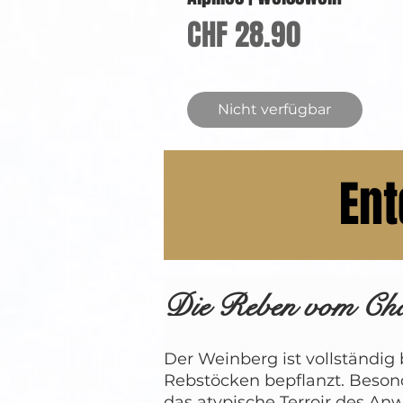
Preis
CHF 28.90
Nicht verfügbar
Ent
Die Reben vom Châ
Der Weinberg ist vollständig 
Rebstöcken bepflanzt. Beson
das atypische Terroir des An