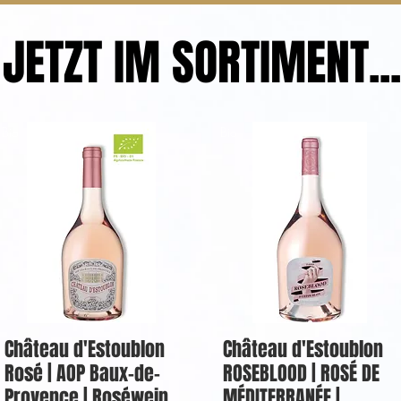
JETZT IM SORTIMENT...
Bio
Bio
Château d'Estoublon
Château d'Estoublon
Rosé | AOP Baux-de-
ROSEBLOOD | ROSÉ DE
Provence | Roséwein
MÉDITERRANÉE |