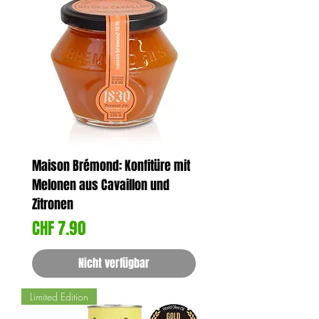
Maison Brémond: Konfitüre mit
Melonen aus Cavaillon und
Zitronen
Preis
CHF 7.90
Nicht verfügbar
Limited Edition