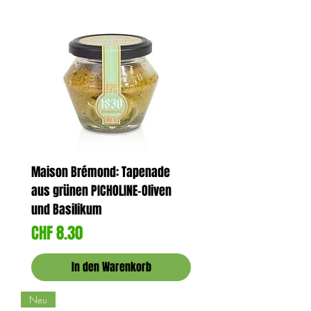
Maison Brémond: Tapenade
aus grünen PICHOLINE-Oliven
und Basilikum
Preis
CHF 8.30
In den Warenkorb
Neu