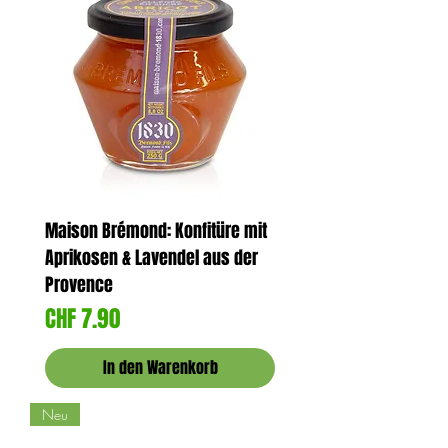
Maison Brémond: Konfitüre mit
Aprikosen & Lavendel aus der
Provence
Preis
CHF 7.90
In den Warenkorb
Neu