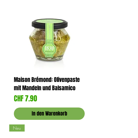
Maison Brémond: Olivenpaste
mit Mandeln und Balsamico
Preis
CHF 7.90
In den Warenkorb
Neu