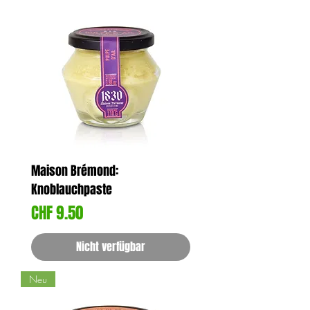
Maison Brémond:
Knoblauchpaste
Preis
CHF 9.50
Nicht verfügbar
Neu