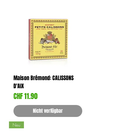
Maison Brémond: CALISSONS
D'AIX
Preis
CHF 11.90
Nicht verfügbar
Neu