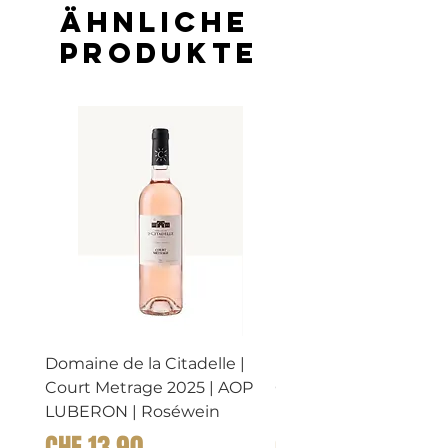
Ähnliche
Produkte
Bio
Bio
Domaine de la Citadelle |
Domaine de la Citadel
Court Metrage 2025 | AOP
CHATAIGNIER 2023 |
LUBERON | Roséwein
LUBERON | Rosewei
Preis
Preis