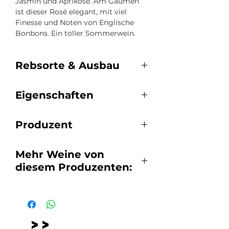
Jasmin und Aprikose. Am Gaumen
ist dieser Rosé elegant, mit viel
Finesse und Noten von Englische
Bonbons. Ein toller Sommerwein.
Rebsorte & Ausbau
Rebsorten: Grenache, Syrah,
Eigenschaften
Cabernet Sauvignon,
Mourvèdre
Empfohlene Trinktemperatur:
Ausbau:
Produzent
8-12°C
Alkoholvolumen: 12,5%
Château d'Estoublon | Alpilles |
Lagerpotential: 2 Jahre
Mehr Weine von
Fontvielle
diesem Produzenten:
Départment: 13, Bouches-du-
Rhône
Château d'Estoublon
>>