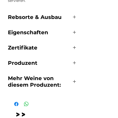
servieren.
Rebsorte & Ausbau
Rebsorten:
Eigenschaften
50% grenache, 25 % merlot, 25 %
tempranillo
Empfohlene Trinktemperatur:
Ausbau:
Zertifikate
7-9°C, unbedingt sehr kühl
4 Monate Cuves Inox
servieren.
-
Alkoholvolumen: 13%
Produzent
Domaine des Peyre | Luberon
Mehr Weine von
diesem Produzent:
Domaine des Peyre
>>