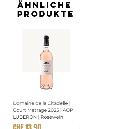
Ähnliche
Produkte
Bio
Bio
Domaine de la Citadelle |
Domaine de la Citadel
Court Metrage 2025 | AOP
CHATAIGNIER 2023 |
LUBERON | Roséwein
LUBERON | Rosewei
Preis
Preis
CHF 13.90
CHF 14.90