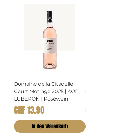
Bio
Bio
Domaine de la Citadelle |
Domaine de la Citadel
Court Metrage 2025 | AOP
CHATAIGNIER 2023 |
LUBERON | Roséwein
LUBERON | Rosewei
Preis
Preis
CHF 13.90
CHF 14.90
In den Warenkorb