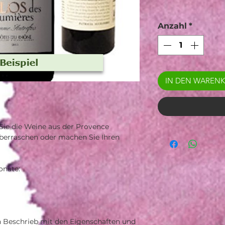
Anzahl
*
IN DEN WAREN
ie die Weine aus der Provence
überraschen oder machen Sie Ihren
onate:
n
n Beschrieb mit den Eigenschaften und