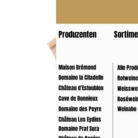
Produzenten
Sortime
Maison Brémond
Alle Prod
Domaine la Citadelle
Rotweine
Château d'Estoublon
Weisswe
Cave de Bonnieux
Roséwei
Domaine des Peyre
Weinabo
Château Les Eydins
Domaine Prat Sura