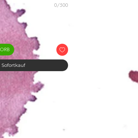
0/500
KORB
Sofortkauf