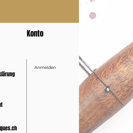
Konto
Anmelden
klärung
ht
ques.ch