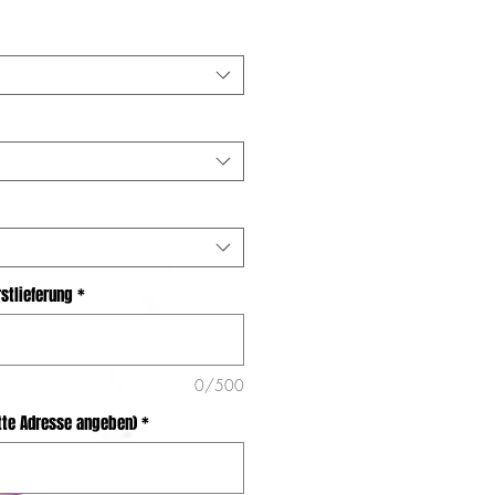
Preis
stlieferung
*
0/500
itte Adresse angeben)
*