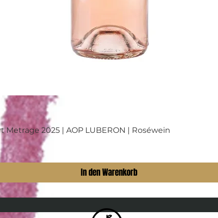
urt Metrage 2025 | AOP LUBERON | Roséwein
In den Warenkorb