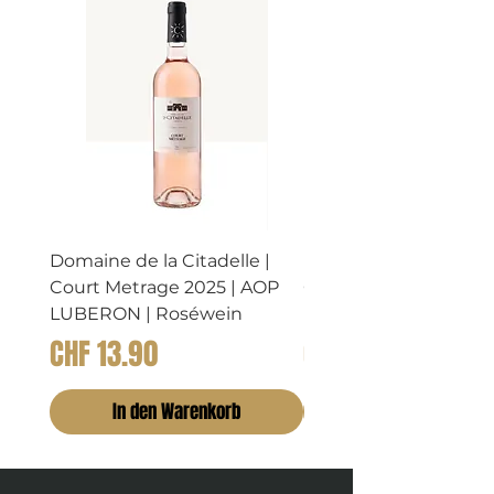
Domaine de la Citadelle |
Domaine de la Citadel
Court Metrage 2025 | AOP
CHATAIGNIER 2023 |
LUBERON | Roséwein
LUBERON | Rosewei
Preis
Preis
CHF 13.90
CHF 14.90
In den Warenkorb